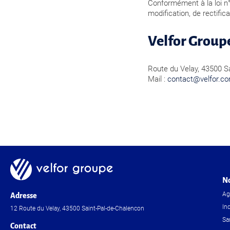
Conformément à la loi n°7
modification, de rectifi
Velfor Group
Route du Velay, 43500 S
Mail :
contact@velfor.c
No
Ag
Adresse
In
12 Route du Velay, 43500 Saint-Pal-de-Chalencon
Sa
Contact