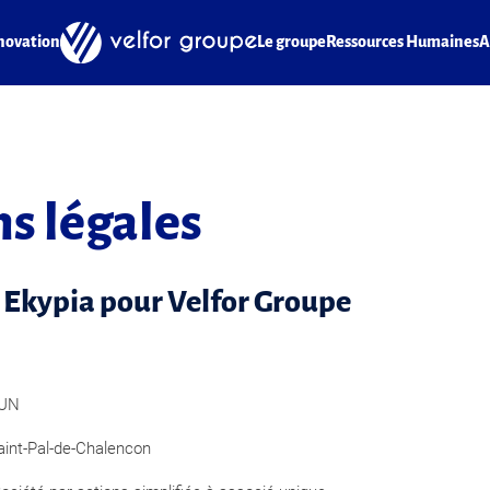
novation
Le groupe
Ressources Humaines
A
s légales
r Ekypia pour Velfor Groupe
RUN
aint-Pal-de-Chalencon