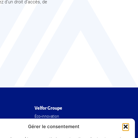
z d’un droit d’accès, de
Velfor Groupe
Éco-innovation
Le groupe
Gérer le consentement
Nos réalisations