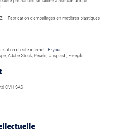
ociété par actions simplifiée à associé unique
1
 – Fabrication d’emballages en matières plastiques
lisation du site internet :
Ekypia
oupe, Adobe Stock, Pexels, Unsplash, Freepik.
t
iété OVH SAS
ellectuelle