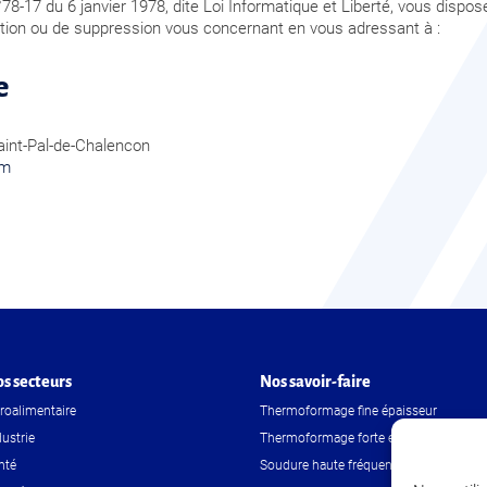
8-17 du 6 janvier 1978, dite Loi Informatique et Liberté, vous dispose
cation ou de suppression vous concernant en vous adressant à :
e
aint-Pal-de-Chalencon
om
s secteurs
Nos savoir-faire
roalimentaire
Thermoformage fine épaisseur
dustrie
Thermoformage forte épaisseur
nté
Soudure haute fréquence