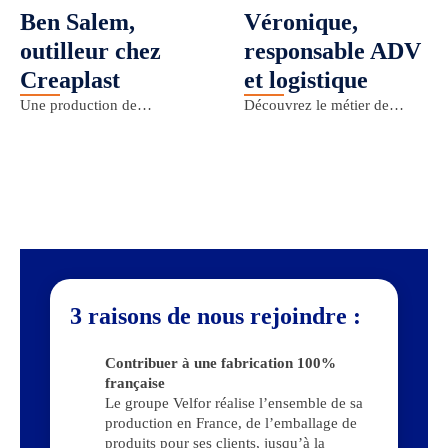
Ben Salem,
Véronique,
outilleur chez
responsable ADV
Creaplast
et logistique
Une production de
Découvrez le métier de
ChezMoiprod, en
Véronique, responsable ADV
collaboration de l’AIRM de
et logistique chez Créaplast ,
Meyzieux (69).
filiale du Groupe située à
Meyzieu (69). Dans cette
vidéo, apercevez son
quotidien, son parcours et ses
missions !
3 raisons de nous rejoindre :
Contribuer à une fabrication 100%
française
Le groupe Velfor réalise l’ensemble de sa
production en France, de l’emballage de
produits pour ses clients, jusqu’à la