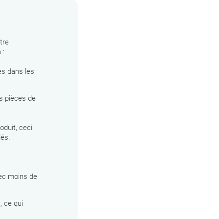
tre
 :
es dans les
es pièces de
oduit, ceci
lés.
vec moins de
, ce qui