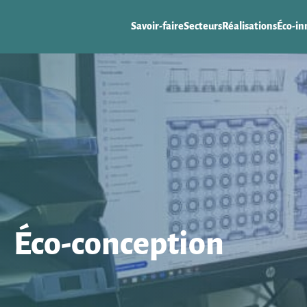
Savoir-faire
Secteurs
Réalisations
Éco-in
Éco-conception