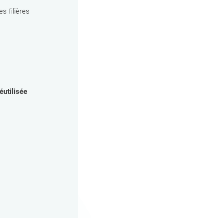
s filières
éutilisée