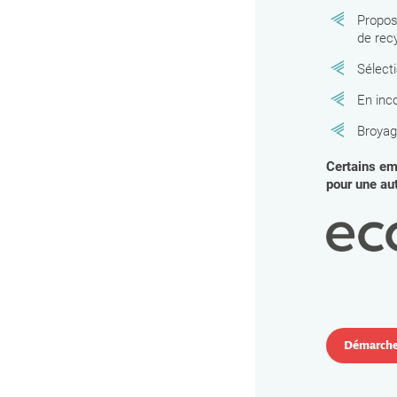
Propos
de rec
Sélect
En inc
Broyag
Certains emb
pour une aut
Démarche