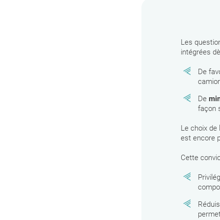
Les question
intégrées dè
De fav
camions
De
min
façon s
Le choix de 
est encore p
Cette convic
Privil
compos
Réduis
permet