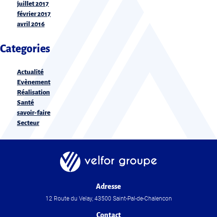
juillet 2017
février 2017
avril 2016
Categories
Actualité
Evènement
Réalisation
Santé
savoir-faire
Secteur
Adresse
12 Route du Velay, 43500 Saint-Pal-de-Chalencon
Contact