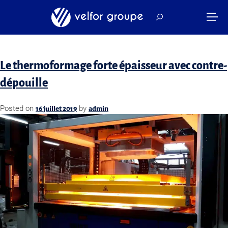
Catégorie :
savoir-faire
Le thermoformage forte épaisseur avec contre-
dépouille
Posted on
by
16 juillet 2019
admin