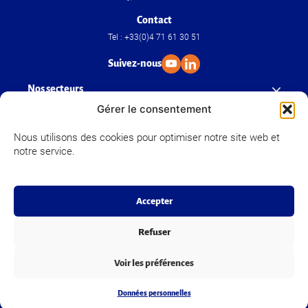
Contact
Tel : +33(0)4 71 61 30 51
Suivez-nous
Nos secteurs
Gérer le consentement
Nos savoir-faire
Nous utilisons des cookies pour optimiser notre site web et
notre service.
Velfor Groupe
Accepter
Refuser
© Copyright 2025 Velfor Groupe
Mentions légales
Données personnelles
Voir les préférences
Création et réalisation : Ekypia
Données personnelles