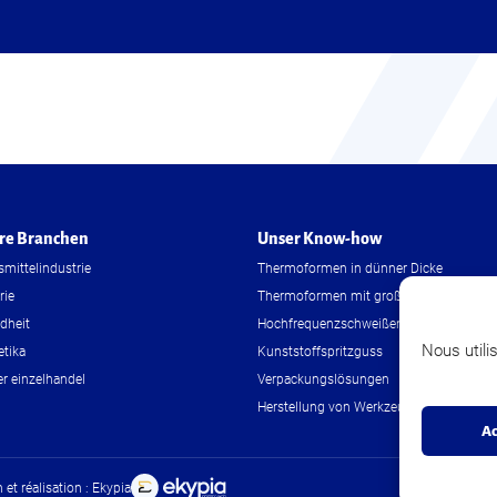
re Branchen
Unser Know-how
mittelindustrie
Thermoformen in dünner Dicke
rie
Thermoformen mit großer Dicke
dheit
Hochfrequenzschweißen
Nous utili
tika
Kunststoffspritzguss
r einzelhandel
Verpackungslösungen
Herstellung von Werkzeugen
Ac
 et réalisation : Ekypia