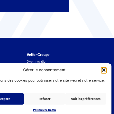
Velfor Groupe
Öko-Innovation
Die Gruppe
Gérer le consentement
Unsere Realisierungen
sons des cookies pour optimiser notre site web et notre service.
Human Resources
Presse und Nachrichten
cepter
Refuser
Voir les préférences
Persönliche Daten