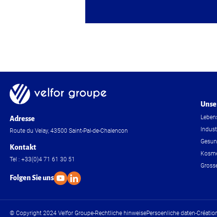
Unse
Lebens
Adresse
Indust
Route du Velay, 43500 Saint-Pal-de-Chalencon
Gesun
Kontakt
Kosme
Tel : +33(0)4 71 61 30 51
Grosse
Folgen Sie uns
© Copyright 2024 Velfor Groupe
-
Rechtliche hinweise
Persoenliche daten
-
Création