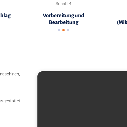
Schritt 4
chlag
Vorbereitung und
Bearbeitung
(Mik
maschinen,
usgestattet: