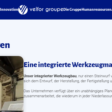
Innovation
Die Gruppe
Humanressourcen
gen
Eine integrierte Werkzeugma
Unser integrierter Werkzeugbau
, nur einen Steinwurf
sich dem Entwurf, der Herstellung, der Fertigstellun
Das Unternehmen verfügt über ein unabhängiges Plan
zusammenarbeitet, die wiederum in jeder Niederlassung