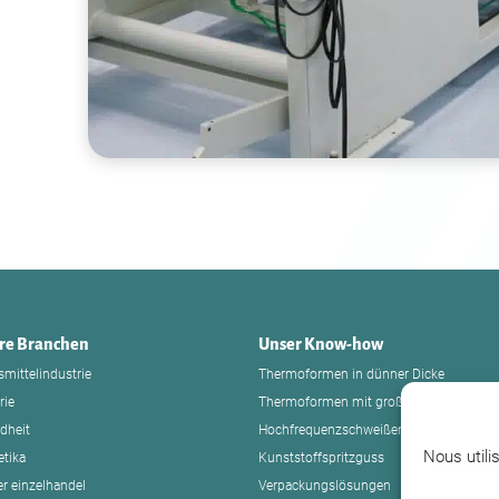
re Branchen
Unser Know-how
mittelindustrie
Thermoformen in dünner Dicke
rie
Thermoformen mit großer Dicke
dheit
Hochfrequenzschweißen
Nous utili
tika
Kunststoffspritzguss
r einzelhandel
Verpackungslösungen