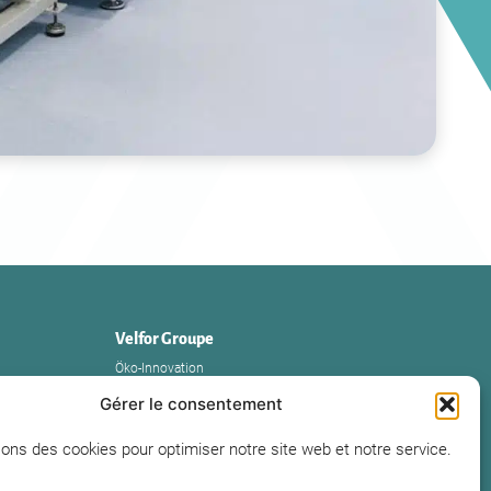
Velfor Groupe
Öko-Innovation
Die Gruppe
Gérer le consentement
Unsere Realisierungen
sons des cookies pour optimiser notre site web et notre service.
Human Resources
Presse und Nachrichten