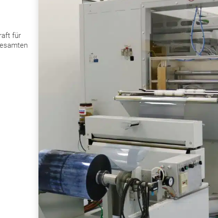
aft für
 gesamten