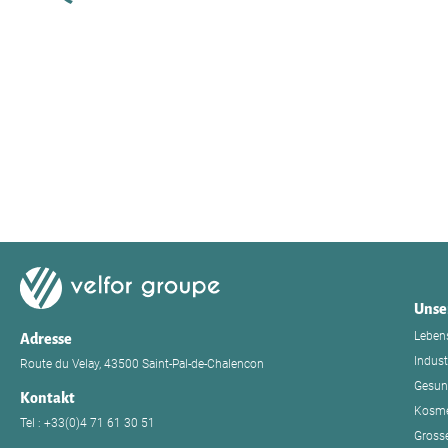
Unse
Lebens
Adresse
Indust
Route du Velay, 43500 Saint-Pal-de-Chalencon
Gesun
Kontakt
Kosme
Tel : +33(0)4 71 61 30 51
Grosse