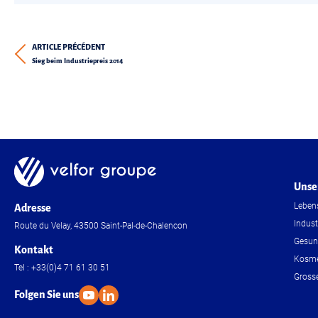
ARTICLE PRÉCÉDENT
Sieg beim Industriepreis 2014
Unse
Lebens
Adresse
Indust
Route du Velay, 43500 Saint-Pal-de-Chalencon
Gesun
Kontakt
Kosme
Tel : +33(0)4 71 61 30 51
Grosse
Folgen Sie uns