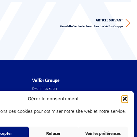
ARTICLE SUIVANT
Gewählte Vertreter besuchen die Velfor-Gruppe
Velfor Groupe
Öko-Innovation
Die Gruppe
Gérer le consentement
Unsere Realisierungen
sons des cookies pour optimiser notre site web et notre service.
Human Resources
Presse und Nachrichten
cepter
Refuser
Voir les préférences