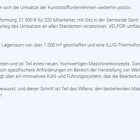
n sich die Umsätze der Kunststoffunternehmen weiterhin positiv.
rmung, 21.000 € für 220 Mitarbeiter, mit Sitz in der Gemeinde Saint P
tieg des Umsatzes an allen Standorten verzeichnet. VELFOR umfass
uer Lagerraum von über 1.000 m² geschaffen und eine ILLIG-Thermof
ten und ist Teil eines neuen, hochwertigen Maschinenkonzepts. Dies
ch spezifischere Anforderungen im Bereich der Herstellung von Wer
t über ein innovatives Kühl- und Führungssystem, das die Bearbeitun
bewusst, und dieser Schritt ist Teil des Willens, den bestehenden 
n.