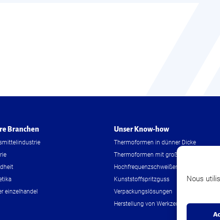
re Branchen
Unser Know-how
mittelindustrie
Thermoformen in dünner Dicke
rie
Thermoformen mit großer Dicke
dheit
Hochfrequenzschweißen
Nous utili
tika
Kunststoffspritzguss
r einzelhandel
Verpackungslösungen
Herstellung von Werkzeugen
Ac