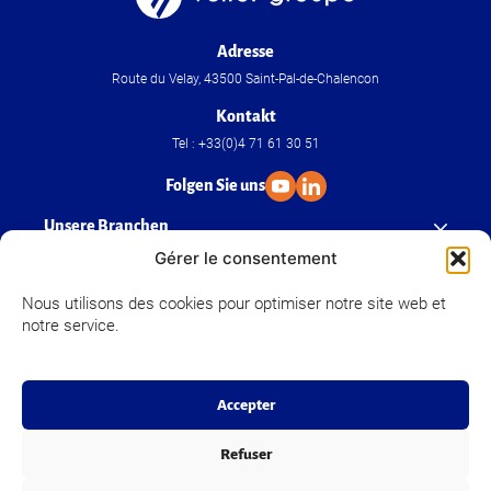
Adresse
Route du Velay, 43500 Saint-Pal-de-Chalencon
Kontakt
Tel : +33(0)4 71 61 30 51
Folgen Sie uns
Unsere Branchen
Gérer le consentement
Unser Know-how
Nous utilisons des cookies pour optimiser notre site web et
notre service.
Velfor Groupe
Accepter
Refuser
© Copyright 2024 Velfor Groupe
Rechtliche hinweise